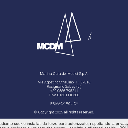
Marina Cala de' Medici S.p.A.
Via Agostino Straulino, 1 - 57016
Rosignano Solvay (LI)
+39 0586 795211
P.iva 01531110508
PRIVACY POLICY
© Copyright 2025 all rights reserved.
ediante cookie installati da terze parti autorizzate, rispettando la priva
by