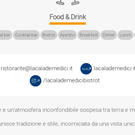
Food & Drink
al bar
Cocktail bar
Bistrot
Aperitivi
Breakfast
Dinner
Lunch
ristorante@lacalademedici.it
lacalademedici.i
/lacalademedicibistrot
e e un’atmosfera inconfondibile sospesa tra terra e m
ce tradizione e stile, incorniciata da una vista unica